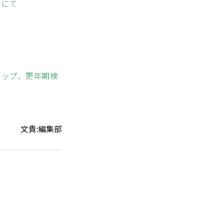
」にて
ョップ、更年期検
文責:編集部