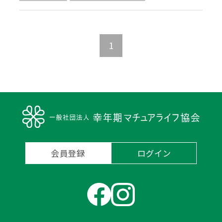
幸せの4つの因子
心の余裕
視野が広がる
1
会員登録
ログイン